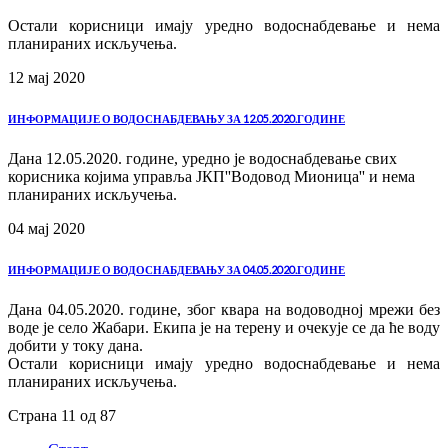
Остали корисници имају уредно водоснабдевање и нема
планираних искључења.
12 мај
2020
ИНФОРМАЦИЈЕ О ВОДОСНАБДЕВАЊУ ЗА 12.05.2020.ГОДИНЕ
Дана 12.05.2020. године, уредно је водоснабдевање свих
корисника којима управља ЈКП''Водовод Мионица'' и нема
планираних искључења.
04 мај
2020
ИНФОРМАЦИЈЕ О ВОДОСНАБДЕВАЊУ ЗА 04.05.2020.ГОДИНЕ
Дана 04.05.2020. године, због квара на водоводној мрежи без
воде је село Жабари. Екипа је на терену и очекује се да ће воду
добити у току дана.
Остали корисници имају уредно водоснабдевање и нема
планираних искључења.
Страна 11 од 87