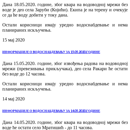
Дана 18.05.2020. године, због квара на водоводној мрежи без
воде је део села Заруби (Којићи). Екипа је на терену и очекује
се да ће воду добити у току дана.
Остали корисници имају уредно водоснабдевање и нема
планираних искључења.
15 мај
2020
ИНФОРМАЦИЈЕ О ВОДОСНАБДЕВАЊУ ЗА 15.05.2020.ГОДИНЕ
Дана 15.05.2020. године, због извођења радова на водоводној
мрежи (превезивања прикључака), део села Ракари ће остати
без воде до 12 часова.
Остали корисници имају уредно водоснабдевање и нема
планираних искључења.
14 мај
2020
ИНФОРМАЦИЈЕ О ВОДОСНАБДЕВАЊУ ЗА 14.05.2020.ГОДИНЕ
Дана 14.05.2020. године, због квара на водоводној мрежи без
воде ће остати село Мратишић - до 11 часова.