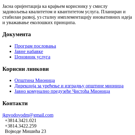
Јасна оријентација ка крајњем кориснику у смислу
задовољења квалитетом и квантитетом услуга. Планиран и
стабилан развој, уз сталну имплементацију иновативних идеја
и уважавање еколошких принципа.
Документа
Програм пословања
Јавне набавке
Ценовник услуга
Корисни линкови
Општина Мионица
Дирекција за уређење и изградњу општине мионица
Јавно комунално предузеће Чистоћа Мионица
Контакти
jkpvodovodm@gmail.com
+3814.3421.021
+3814.3422.259
Војводе Мишића 23