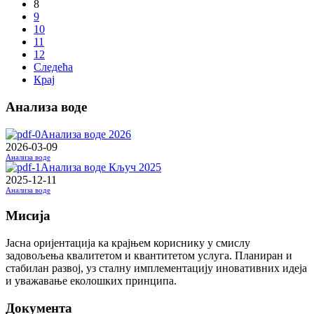
8
9
10
11
12
Следећа
Крај
Анализа воде
Анализа воде 2026
2026-03-09
Анализа воде
Анализа воде Кључ 2025
2025-12-11
Анализа воде
Мисија
Јасна оријентација ка крајњем кориснику у смислу
задовољења квалитетом и квантитетом услуга. Планиран и
стабилан развој, уз сталну имплементацију иновативних идеја
и уважавање еколошких принципа.
Документа