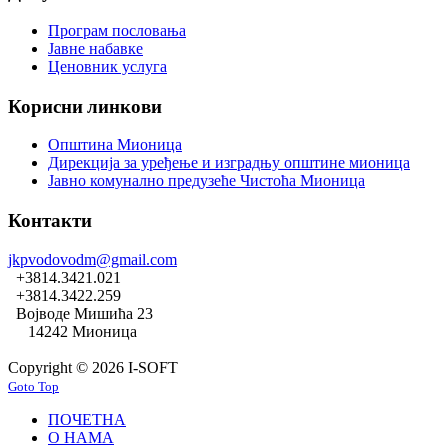
Програм пословања
Јавне набавке
Ценовник услуга
Корисни линкови
Општина Мионица
Дирекција за уређење и изградњу општине мионица
Јавно комунално предузеће Чистоћа Мионица
Контакти
jkpvodovodm@gmail.com
+3814.3421.021
+3814.3422.259
Војводе Мишића 23
14242 Мионица
Copyright © 2026 I-SOFT
Goto Top
ПОЧЕТНА
О НАМА