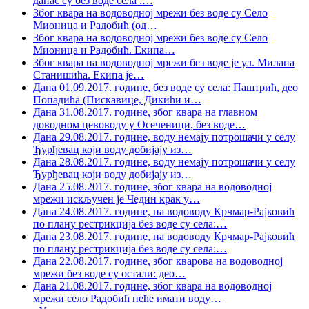
данас су без воде села :
…
Због квара на водоводној мрежи без воде су Село
Мионица и Радобић (од
…
Због квара на водоводној мрежи без воде су Село
Мионица и Радобић. Екипа
…
Због квара на водоводној мрежи без воде је ул. Милана
Станишића. Екипа је
…
Дана 01.09.2017. године, без воде су села: Паштрић, део
Попадића (Пискавице, Дикићи и
…
Дана 31.08.2017. године, због квара на главном
доводном цевоводу у Осеченици, без воде
…
Дана 29.08.2017. године, воду немају потрошачи у селу
Ђурђевац који воду добијају из
…
Дана 28.08.2017. године, воду немају потрошачи у селу
Ђурђевац који воду добијају из
…
Дана 25.08.2017. године, због квара на водоводној
мрежи искључен је Чедин крак у
…
Дана 24.08.2017. године, на водоводу Крчмар-Рајковић
по плану рестрикција без воде су села:
…
Дана 23.08.2017. године, на водоводу Крчмар-Рајковић
по плану рестрикција без воде су села:
…
Дана 22.08.2017. године, због кварова на водоводној
мрежи без воде су остали: део
…
Дана 21.08.2017. године, због квара на водоводној
мрежи село Радобић неће имати воду
…