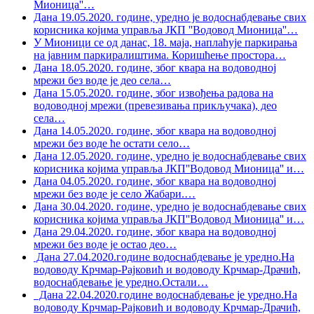
Мионица''
…
Дана 19.05.2020. године, уредно је водоснабдевање свих
корисника којима управља ЈКП ''Водовод Мионица''
…
У Мионици се од данас, 18. маја, наплаћује паркирања
на јавним паркиралиштима. Коришћење простора
…
Дана 18.05.2020. године, због квара на водоводној
мрежи без воде је део села
…
Дана 15.05.2020. године, због извођења радова на
водоводној мрежи (превезивања прикључака), део
села
…
Дана 14.05.2020. године, због квара на водоводној
мрежи без воде ће остати село
…
Дана 12.05.2020. године, уредно је водоснабдевање свих
корисника којима управља ЈКП''Водовод Мионица'' и
…
Дана 04.05.2020. године, због квара на водоводној
мрежи без воде је село Жабари.
…
Дана 30.04.2020. године, уредно је водоснабдевање свих
корисника којима управља ЈКП''Водовод Мионица'' и
…
Дана 29.04.2020. године, због квара на водоводној
мрежи без воде је остао део
…
Дана 27.04.2020.године водоснабдевање је уредно.На
водоводу Крчмар-Рајковић и водоводу Крчмар-Драчић,
водоснабдевање је уредно.Остали
…
Дана 22.04.2020.године водоснабдевање је уредно.На
водоводу Крчмар-Рајковић и водоводу Крчмар-Драчић,