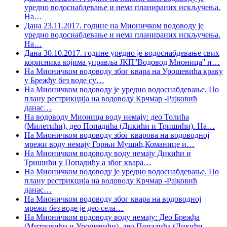
уредно водоснабдевање и нема планираних искључења.
На
…
Дана 23.11.2017. године на Мионичком водоводу је
уредно водоснабдевање и нема планираних искључења.
На
…
Дана 30.10.2017. године уредно је водоснабдевање свих
корисника којима управља ЈКП''Водовод Мионица'' и
…
На Мионичком водоводу због квара на Урошевића краку
у Брежђу без воде су
…
На Мионичком водоводу је уредно водоснабдевање. По
плану рестрикција на водоводу Крчмар -Рајковић
данас
…
На водоводу Мионица воду немају: део Толића
(Милетићи), део Попадића (Дикићи и Тришићи). На
…
На Мионичком водоводу због кварова на водоводној
мрежи воду немају Горњи Мушић,Команице и
…
На Мионичком водоводу воду немају Дикићи и
Тришићи у Попадићу а због квара
…
На Мионичком водоводу је уредно водоснабдевање. По
плану рестрикција на водоводу Крчмар -Рајковић
данас
…
На Мионичком водоводу због квара на водоводној
мрежи без воде је део села
…
На Мионичком водоводу воду немају: Део Брежђа
(Митровићи и Урошевићи), део Попадића (Дикићи
…