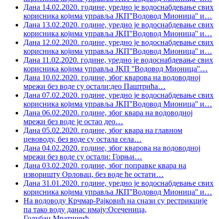
Дана 14.02.2020. године, уредно је водоснабдевање свих
корисника којима управља ЈКП''Водовод Мионица'' и
…
Дана 13.02.2020. године, уредно је водоснабдевање свих
корисника којима управља ЈКП''Водовод Мионица'' и
…
Дана 12.02.2020. године, уредно је водоснабдевање свих
корисника којима управља ЈКП''Водовод Мионица'' и
…
Дана 11.02.2020. године, уредно је водоснабдевање свих
корисника којима управља ЈКП ''Водовод Мионица''
…
Дана 10.02.2020. године, због кварова на водоводној
мрежи без воде су остали:део Паштрића
…
Дана 07.02.2020. године, уредно је водоснабдевање свих
корисника којима управља ЈКП''Водовод Мионица'' и
…
Дана 06.02.2020. године, због квара на водоводној
мрежи без воде је остао део
…
Дана 05.02.2020. године, због квара на главном
цевоводу, без воде су остала села
…
Дана 04.02.2020. године, због кварова на водоводној
мрежи без воде су остали: Горњи
…
Дана 03.02.2020. године, због поправке квара на
изворишту Орловац, без воде ће остати
…
Дана 31.01.2020. године, уредно је водоснабдевање свих
корисника којима управља ЈКП''Водовод Мионица'' и
…
На водоводу Крчмар-Рајковић на снази су рестрикције
па тако воду данас имају:Осеченица,
Голубац,Мратишић,
…