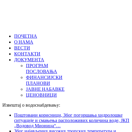
ПОЧЕТНА
О НАМА
ВЕСТИ
КОНТАКТИ
ДОКУМЕНТА
ПРОГРАМ
ПОСЛОВАЊА
ФИНАНСИЈСКИ
ПЛАНОВИ
ЈАВНЕ НАБАВКЕ
ЦЕНОВНИЦИ
Извештај о водоснабдевању:
Поштовани корисници, Због погоршања хидролошке
ситуације и смањења расположивих количина воде, ЈКП
„Водовод Мионица“
…
Због најављених високих тропских температура и