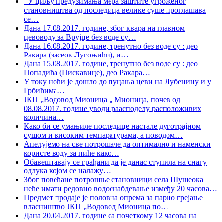
У циљу предузимања мера заштите угроженог
становништва од последица велике суше проглашава
се
…
Дана 17.08.2017. године, због квара на главном
цевоводу за Врујце без воде су
…
Дана 16.08.2017. године, тренутно без воде су : део
Ракара (засеок Лугоњићи), и
…
Дана 15.08.2017. године, тренутно без воде су : део
Попадића (Пискавице), део Ракара
…
У току ноћи је дошло до пуцања цеви на Лубенину и у
Грбићима
…
ЈКП „Водовод Мионица „ Мионица, почев од
08.08.2017. године уводи раасподелу расположивих
количина
…
Како би се умањиле последице настале дуготрајном
сушом и високим темпаратурама, а поводом
…
Апелујемо на све потрошаче да оптимално и наменски
користе воду за пиће како
…
Обавештавају се грађани да је данас ступила на снагу
одлука којом се налажу
…
Због повећане потрошње становници села Шушеока
неће имати редовно водоснабдевање између 20 часова
…
Предмет продаје је половна опрема за парно грејање
власништво ЈКП „Водовод Мионица по
…
Дана 20.04.2017. године са почеткому 12 часова на