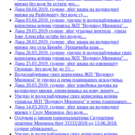
мрежи без воде ће остати део
…
Дана 04.04.2019. године, због квара на водоводној
мрежи на Разбојишту, без воде су
…
Дана 03.04.2019. године, уредно је водоснабдевање свих
корисника којима управља ЈКП ''Водовод Мионица''
…
Дана 29.03.2019 године, због уградње вентила , улица
Јове Алексића остаће без водедо
…
Дана 28.03.2019. године, због квара на водоводној
мрежи део села Брежђе -Урошевића крак
…
Дана 26.03.2019. године, уредно је водоснабдевање свих
корисника којима управља ЈКП ''Водовод Мионица''
…
Дана 25.03.2019. године, због квара на изворишту
Орловац, без воде ће до 15
…
Водоснабдевање свих корисника ЈКП ''Водовод
Мионица'' је уредно и нема планираних искључења.
Дана 20.03.2019. године, због извођења радова на
водоводној мрежи -превезивања на нову линију,
…
Уредно је водоснабдевање свих корисника којима
управља ЈКП ''Водовод Мионица'' и нема планираних
…
Дана 14.03.2019. године, због квара на водоводној
мрежи у Селу Мионица, без воде
…
Одлуком о јавним паркиралиштима Скупштине
општине Мионица број 33333/2018 од 13.06.2018.
године објављеној
…
Уредно је водоснабдевање свих корисника којима