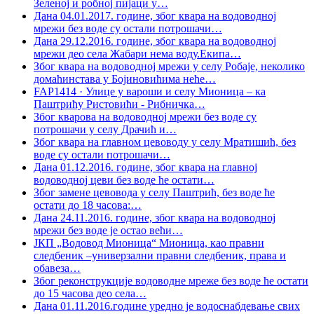
Зеленој и робној пијаци у
…
Дана 04.01.2017. године, због квара на водоводној
мрежи без воде су остали потрошачи
…
Дана 29.12.2016. године, због квара на водоводној
мрежи део села Жабари нема воду.Екипа
…
Због квара на водоводној мрежи у селу Робаје, неколико
домаћинстава у Бојиновићима неће
…
FAP1414 · Улице у вароши и селу Мионица – ка
Паштрићу Ристовићи - Рибничка
…
Због кварова на водоводној мрежи без воде су
потрошачи у селу Драчић и
…
Због квара на главном цевоводу у селу Мратишић, без
воде су остали потрошачи
…
Дана 01.12.2016. године, због квара на главној
водоводној цеви без воде ће остати
…
Због замене цевовода у селу Паштрић, без воде ће
остати до 18 часова:
…
Дана 24.11.2016. године, због квара на водоводној
мрежи без воде је остао већи
…
ЈКП „Водовод Мионица“ Мионица, као правни
следбеник –универзални правни следбеник, права и
обавеза
…
Због реконструкције водоводне мреже без воде ће остати
до 15 часова део села
…
Дана 01.11.2016.године уредно је водоснабдевање свих