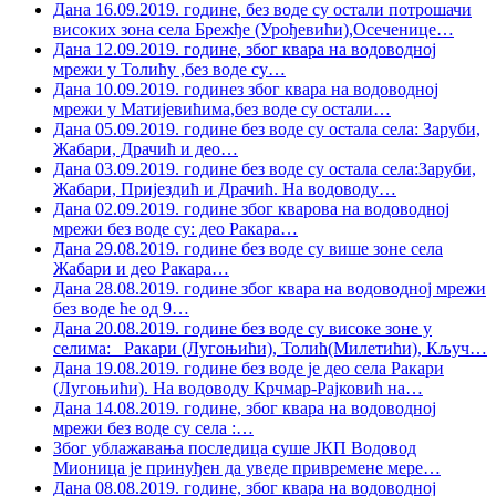
Дана 16.09.2019. године, без воде су остали потрошачи
високих зона села Брежђе (Урођевићи),Осеченице
…
Дана 12.09.2019. године, због квара на водоводној
мрежи у Толићу ,без воде су
…
Дана 10.09.2019. годинез због квара на водоводној
мрежи у Матијевићима,без воде су остали
…
Дана 05.09.2019. године без воде су остала села: Заруби,
Жабари, Драчић и део
…
Дана 03.09.2019. године без воде су остала села:Заруби,
Жабари, Пријездић и Драчић. На водоводу
…
Дана 02.09.2019. године због кварова на водоводној
мрежи без воде су: део Ракара
…
Дана 29.08.2019. године без воде су више зоне села
Жабари и део Ракара
…
Дана 28.08.2019. године због квара на водоводној мрежи
без воде ће од 9
…
Дана 20.08.2019. године без воде су високе зоне у
селима: Ракари (Лугоњићи), Толић(Милетићи), Кључ
…
Дана 19.08.2019. године без воде је део села Ракари
(Лугоњићи). На водоводу Крчмар-Рајковић на
…
Дана 14.08.2019. године, због квара на водоводној
мрежи без воде су села :
…
Због ублажавања последица суше ЈКП Водовод
Мионица је принуђен да уведе привремене мере
…
Дана 08.08.2019. године, због квара на водоводној