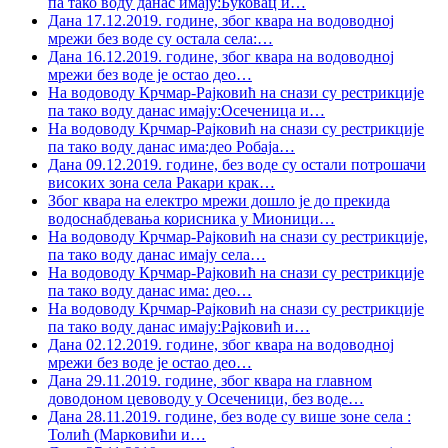
па тако воду данас имају:Буковац и
…
Дана 17.12.2019. године, због квара на водоводној
мрежи без воде су остала села:
…
Дана 16.12.2019. године, због квара на водоводној
мрежи без воде је остао део
…
На водоводу Крчмар-Рајковић на снази су рестрикције
па тако воду данас имају:Осеченица и
…
На водоводу Крчмар-Рајковић на снази су рестрикције
па тако воду данас има:део Робаја
…
Дана 09.12.2019. године, без воде су остали потрошачи
високих зона села Ракари крак
…
Због квара на електро мрежи дошло је до прекида
водоснабдевања корисника у Мионици
…
На водоводу Крчмар-Рајковић на снази су рестрикције,
па тако воду данас имају села
…
На водоводу Крчмар-Рајковић на снази су рестрикције
па тако воду данас има: део
…
На водоводу Крчмар-Рајковић на снази су рестрикције
па тако воду данас имају:Рајковић и
…
Дана 02.12.2019. године, због квара на водоводној
мрежи без воде је остао део
…
Дана 29.11.2019. године, због квара на главном
доводоном цевоводу у Осеченици, без воде
…
Дана 28.11.2019. године, без воде су више зоне села :
Толић (Марковићи и
…