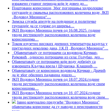
изражено сушног периода који је довео до
…
Поштовани корисници, Због погоршања хидролошке
ситуације и смањења расположивих количина воде, ЈКП
„Водовод Мионица“
…
Зимска служба апелује на појединце и политичке
групације да се уздрже од ширења
…
ЈКП Водовод Мионица почев од 16.08.2025. године
уводи рестрикцију расположивих количина воде
корисницима
…
Током изузетно високих дневних температура ваздуха у
претходних неколико дана, Ј.К.П „Водовод Мионица”
…
Обавештавају се потрошачи са водовода Крчмар-
Рајковић , односно потрошачи из села: Голубац, део
…
Обавештавају се потрошачи који воду добијају са
изворишта Кључка врела ( Шушеока, Клашнић,
…
Обавештавају се корисници водовода Крчмар - Драчић
да је због обилних падавина дошло
…
ЈКП Водовод Мионица почев од 18.07.2024.године
уводи рестрикцију расположивих количина воде свим
корисницима
…
ЈКП Водовод Мионица почев од 16 .07.2024.године
уводи рестрикцију расположивих количина воде свим
…
Јавно комунално предузеће "Водовод Мионица"
обавештава кориснике да су наводи о неисправности