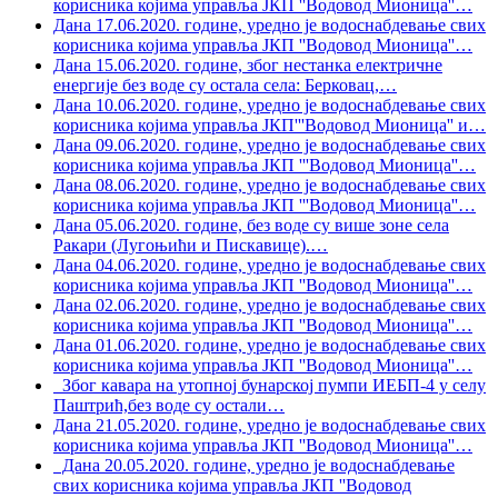
корисника којима управља ЈКП ''Водовод Мионица''
…
Дана 17.06.2020. године, уредно је водоснабдевање свих
корисника којима управља ЈКП ''Водовод Мионица''
…
Дана 15.06.2020. године, због нестанка електричне
енергије без воде су остала села: Берковац,
…
Дана 10.06.2020. године, уредно је водоснабдевање свих
корисника којима управља ЈКП'''Водовод Мионица'' и
…
Дана 09.06.2020. године, уредно је водоснабдевање свих
корисника којима управља ЈКП '''Водовод Мионица''
…
Дана 08.06.2020. године, уредно је водоснабдевање свих
корисника којима управља ЈКП '''Водовод Мионица''
…
Дана 05.06.2020. године, без воде су више зоне села
Ракари (Лугоњићи и Пискавице).
…
Дана 04.06.2020. године, уредно је водоснабдевање свих
корисника којима управља ЈКП ''Водовод Мионица''
…
Дана 02.06.2020. године, уредно је водоснабдевање свих
корисника којима управља ЈКП ''Водовод Мионица''
…
Дана 01.06.2020. године, уредно је водоснабдевање свих
корисника којима управља ЈКП ''Водовод Мионица''
…
Због кавара на утопној бунарској пумпи ИЕБП-4 у селу
Паштрић,без воде су остали
…
Дана 21.05.2020. године, уредно је водоснабдевање свих
корисника којима управља ЈКП ''Водовод Мионица''
…
Дана 20.05.2020. године, уредно је водоснабдевање
свих корисника којима управља ЈКП ''Водовод