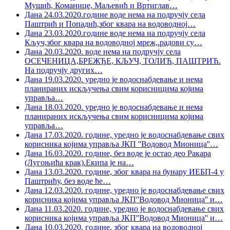
Мушић, Команице, Маљевић и Вртиглав
…
Дана 24.03.2020.године воде нема на подручју села
Паштрић и Попадић,због квара на водоводној
…
Дана 23.03.2020.године воде нема на подручју села
Кључ,због квара на водоводној мреж,.радови су
…
Дана 20.03.2020. воде нема на подручју села
ОСЕЧЕНИЦА,БРЕЖЂЕ, КЉУЧ, ТОЛИЋ, ПАШТРИЋ.
На подручју других
…
Дана 19.03.2020. уредно је водоснабдевање и нема
планираних искључења свим корисницима којима
управља
…
Дана 18.03.2020. уредно је водоснабдевање и нема
планираних искључења свим корисницима којима
управља
…
Дана 17.03.2020. године, уредно је водоснабдевање свих
корисника којима управља ЈКП ''Водовод Мионица''
…
Дана 16.03.2020. године, без воде је остао део Ракара
(Лугоњића крак).Екипа је на
…
Дана 13.03.2020. године, због квара на бунару ИЕБП-4 у
Паштрићу, без воде ће
…
Дана 12.03.2020. године, уредно је водоснабдевање свих
корисника којима управља ЈКП''Водовод Мионица'' и
…
Дана 11.03.2020. године, уредно је водоснабдевање свих
корисника којима управља ЈКП''Водовод Мионица'' и
…
Дана 10.03.2020. године, због квара на водоводној