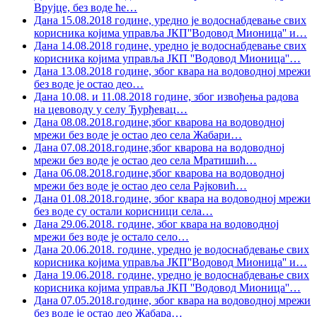
Врујце, без воде ће
…
Дана 15.08.2018 године, уредно је водоснабдевање свих
корисника којима управља ЈКП''Водовод Мионица'' и
…
Дана 14.08.2018 године, уредно је водоснабдевање свих
корисника којима управља ЈКП ''Водовод Мионица''
…
Дана 13.08.2018 године, због квара на водоводној мрежи
без воде је остао део
…
Дана 10.08. и 11.08.2018 године, због извођења радова
на цевоводу у селу Ђурђевац
…
Дана 08.08.2018.године,због кварова на водоводној
мрежи без воде је остао део села Жабари
…
Дана 07.08.2018.године,због кварова на водоводној
мрежи без воде је остао део села Мратишић
…
Дана 06.08.2018.године,због кварова на водоводној
мрежи без воде је остао део села Рајковић
…
Дана 01.08.2018.године, због квара на водоводној мрежи
без воде су остали корисници села
…
Дана 29.06.2018. године, због квара на водоводној
мрежи без воде је остало село
…
Дана 20.06.2018. године, уредно је водоснабдевање свих
корисника којима управља ЈКП''Водовод Мионица'' и
…
Дана 19.06.2018. године, уредно је водоснабдевање свих
корисника којима управља ЈКП ''Водовод Мионица''
…
Дана 07.05.2018.године, због квара на водоводној мрежи
без воде је остао део Жабара
…