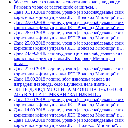
Због смањене количине расположиве воде у водоводу
Рајковић уводе се рестрикције са циљем
…
Дана 01.10.2018 године, уредно је водоснабдевање свих
корисника којима управља ЈКП''Водовод Мионица'' и
…
Дана 27.09.2018 године, уредно је водоснабдевање свих
корисника којима управља ЈКП''Водовод Мионица'' и
…
Дана 26.09.2018 године, уредно је водоснабдевање свих
корисника којима управља ЈКП''Водовод Мионица'' и
…
Дана 25.09.2018 године, уредно је водоснабдевање свих
корисника којима управља ЈКП''Водовод Мионица'' и
…
Дана 24.09.2018.године,уредно је водоснабдевање свих
корисника којим управља ЈКП Водовод Мионица и
нема
…
Дана 21.09.2018 године, уредно је водоснабдевање свих
корисника којима управља ЈКП''Водовод Мионица'' и
…
Дана 18.09.2018 године, због извођења радова на
изградњи цевовода, село Шушеока неће имати
…
ЈКП ВОДОВОД МИОНИЦА МИОНИЦА Тел: 064 658
2376 В А Ш А Р МЕХАНИЗАЦИЈЕ М И
…
Дана 17.09.2018 године, уредно је водоснабдевање свих
корисника којима управља ЈКП''Водовод Мионица'' и
…
Дана 14.09.2018 године, уредно је водоснабдевање свих
корисника којима управља ЈКП''Водовод Мионица'' и
…
Дана 13.09.2018 године, уредно је водоснабдевање свих
корисника којима управља ЈКП ''Водовод Мионица''
…