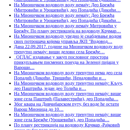
На Мионичком водоводу воду немају: Део Брежђа
(Митровићи и Урошевићи), део Попадића (Дикићи
…
На Мионичком водоводу воду немају: Део Брежђа
(Митровићи и Урошевићи), део Попадића (Дикићи
…
На Мионичком водоводу воду немају Митровићи у
Брежђу. По плану рестрикција на водоводу Крчмар
…
На Мионичком водоводу уредно је снабдевање водом
свих потрошача којима управља ЈКП ''Водовод
…
Дана 22.09.2017. године на Мионичком водоводу воду
тренутно немају: виши делови села Брежђе
…
ОГЛАС издавање у закуп пословног простора
прикупљањем писмених понуда на Зеленој пијаци у
Вароши
…
На Мионичком водоводу воду тренутно нема део села
Попадић (Дикићи, Тришићи, Ненадовићи и
…
На Мионичком водоводу воду тренутно немају: Кључ,
део Паштрића, један део Толића и
…
На Мионичком водоводу воду тренутно немају: више
зоне села Паштрић (Палавестрићи), део Попадића
…
Због квара на Дивчибарском путу, без воде ће остати
Варош Мионица до 10
…
На Мионичком водоводу воду тренутно немају: више
зоне села Брежђе (Урошевићи), део Попадића
…
По плану рестрикција на водоводу Крчмар -Рајковић