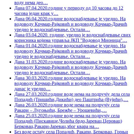
воду нема део
…
Дана 07.04.2020.године у периоду од 10 часова до 12
часова један крак у
…
Дана 06.04.2020.године водоснабдевање је уредно. На
водоводу Крчмар-Рајковић и водоводу Крчмар-Драчић
уредно je водоснабдевање. Остали
…
Дана 03.04.2020. године, уредно је водоснабдевање свих
корисника којима управља ЈКП ''Водовод Мионица''
…
Дана 01.04.2020.године водоснабдевање је уредно. На
водоводу Крчмар-Рајковић и водоводу Крчмар-Драчић
уредно je водоснабдевање. Остали
…
Дана 31.03.2020.године водоснабдевање је уредно. На
водоводу Крчмар-Рајковић и водоводу Крчмар-Драчић
уредно je водоснабдевање. Остали
…
Дана 30.03.2020.године водоснабдевање је уредно. На
водоводу Крчмар-Рајковић и водоводу Крчмар-Драчић
данас је уредно
…
Дана 27.03.2020.године воде нема на подручју дела села
Попадић (Тришићи,Дикићи) део Паштрића (Вујићи),
…
Дана 26.03.2020.године воде нема на подручју села
Ракари – Лугоњићи, Брежђе – Урошевићи,
…
Дана 25.03.2020.године воде нема на подручју села
Попадић (Пискавице,Чолића брдо,Јаревац,Церовац)
Берковац,Ракари-Јаревац,због квара на
…
Без воде остају села Попадић, Ракари, Берковац, Горњи