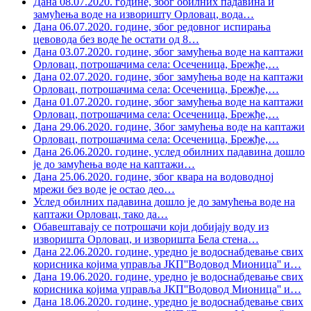
Дана 08.07.2020. године, због обилних падавина и
замућења воде на изворишту Орловац, вода
…
Дана 06.07.2020. године, због редовног испирања
цевовода без воде ће остати од 8
…
Дана 03.07.2020. године, због замућења воде на каптажи
Орловац, потрошачима села: Осеченица, Брежђе,
…
Дана 02.07.2020. године, због замућења воде на каптажи
Орловац, потрошачима села: Осеченица, Брежђе,
…
Дана 01.07.2020. године, због замућења воде на каптажи
Орловац, потрошачима села: Осеченица, Брежђе,
…
Дана 29.06.2020. године, Због замућења воде на каптажи
Орловац, потрошачима села: Осеченица, Брежђе,
…
Дана 26.06.2020. године, услед обилних падавина дошло
је до замућења воде на каптажи
…
Дана 25.06.2020. године, због квара на водоводној
мрежи без воде је остао део
…
Услед обилних падавина дошло је до замућења воде на
каптажи Орловац, тако да
…
Обавештавају се потрошачи који добијају воду из
изворишта Орловац, и изворишта Бела стена
…
Дана 22.06.2020. године, уредно је водоснабдевање свих
корисника којима управља ЈКП''Водовод Мионица'' и
…
Дана 19.06.2020. године, уредно је водоснабдевање свих
корисника којима управља ЈКП''Водовод Мионица'' и
…
Дана 18.06.2020. године, уредно је водоснабдевање свих