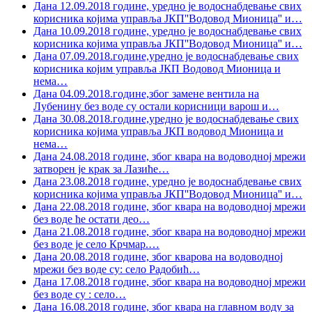
Дана 12.09.2018 године, уредно је водоснабдевање свих
корисника којима управља ЈКП''Водовод Мионица'' и
…
Дана 10.09.2018 године, уредно је водоснабдевање свих
корисника којима управља ЈКП''Водовод Мионица'' и
…
Дана 07.09.2018.године,уредно је водоснабдевање свих
корисника којим управља ЈКП Водовод Мионица и
нема
…
Дана 04.09.2018.године,због замене вентила на
Лубенину без воде су остали корисници варош и
…
Дана 30.08.2018.године,уредно је водоснабдевање свих
корисника којима управља ЈКП водовод Мионица и
нема
…
Дана 24.08.2018 године, због квара на водоводној мрежи
затворен је крак за Лазиће
…
Дана 23.08.2018 године, уредно је водоснабдевање свих
корисника којима управља ЈКП''Водовод Мионица'' и
…
Дана 22.08.2018 године, због квара на водоводној мрежи
без воде ће остати део
…
Дана 21.08.2018 године, због квара на водоводној мрежи
без воде је село Крчмар.
…
Дана 20.08.2018 године, због кварова на водоводној
мрежи без воде су: село Радобић
…
Дана 17.08.2018 године, због квара на водоводној мрежи
без воде су : село
…
Дана 16.08.2018 године, због квара на главном воду за