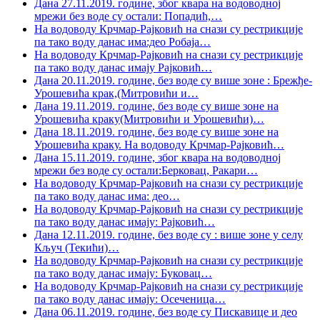
Дана 27.11.2019. године, због квара на водоводној
мрежи без воде су остали: Попадић,
…
На водоводу Крчмар-Рајковић на снази су рестрикције
па тако воду данас има:део Робаја
…
На водоводу Крчмар-Рајковић на снази су рестрикције
па тако воду данас имају Рајковић
…
Дана 20.11.2019. године, без воде су више зоне : Брежђе-
Урошевића крак,(Митровићи и
…
Дана 19.11.2019. године, без воде су више зоне на
Урошевића краку(Митровићи и Урошевићи)
…
Дана 18.11.2019. године, без воде су више зоне на
Урошевића краку. На водоводу Крчмар-Рајковић
…
Дана 15.11.2019. године, због квара на водоводној
мрежи без воде су остали:Берковац, Ракари
…
На водоводу Крчмар-Рајковић на снази су рестрикције
па тако воду данас има: део
…
На водоводу Крчмар-Рајковић на снази су рестрикције
па тако воду данас имају: Рајковић
…
Дана 12.11.2019. године, без воде су : више зоне у селу
Кључ (Текићи)
…
На водоводу Крчмар-Рајковић на снази су рестрикције
па тако воду данас имају: Буковац
…
На водоводу Крчмар-Рајковић на снази су рестрикције
па тако воду данас имају: Осеченица
…
Дана 06.11.2019. године, без воде су Пискавице и део