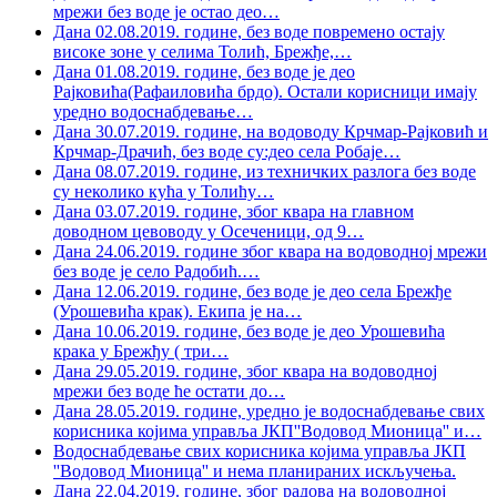
мрежи без воде је остао део
…
Дана 02.08.2019. године, без воде повремено остају
високе зоне у селима Толић, Брежђе,
…
Дана 01.08.2019. године, без воде је део
Рајковића(Рафаиловића брдо). Остали корисници имају
уредно водоснабдевање
…
Дана 30.07.2019. године, на водоводу Крчмар-Рајковић и
Крчмар-Драчић, без воде су:део села Робаје
…
Дана 08.07.2019. године, из техничких разлога без воде
су неколико кућа у Толићу
…
Дана 03.07.2019. године, због квара на главном
доводном цевоводу у Осеченици, од 9
…
Дана 24.06.2019. године због квара на водоводној мрежи
без воде је село Радобић.
…
Дана 12.06.2019. године, без воде је део села Брежђе
(Урошевића крак). Екипа је на
…
Дана 10.06.2019. године, без воде је део Урошевића
крака у Брежђу ( три
…
Дана 29.05.2019. године, због квара на водоводној
мрежи без воде ће остати до
…
Дана 28.05.2019. године, уредно је водоснабдевање свих
корисника којима управља ЈКП''Водовод Мионица'' и
…
Водоснабдевање свих корисника којима управља ЈКП
''Водовод Мионица'' и нема планираних искључења.
Дана 22.04.2019. године, због радова на водоводној