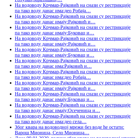
На водоводу Крчмар-Рајковић на снази су рестрикције
па тако воду данас има:део Робаја
…
На водоводу Крчмар-Рајковић на снази су рестрикције
па тако воду данас имају:Рајковић и
…
На водоводу Крчмар-Рајковић на снази су рестрикције
па тако воду данас имају:Буковац и
…
На водоводу Крчмар-Рајковић на снази су рестрикције
па тако воду данас имају:Рајковић и
…
На водоводу Крчмар-Рајковић на снази су рестрикције
па тако воду данас имају:Буковац и
…
На водоводу Крчмар-Рајковић на снази су рестрикције
па тако воду данас има:Рајковић и
…
На водоводу Крчмар-Рајковић на снази су рестрикције
па тако воду данас има:део Робаја
…
На водоводу Крчмар-Рајковић на снази су рестрикције
па тако воду данас имају:Рајковић и
…
На водоводу Крчмар-Рајковић на снази су рестрикције
па тако воду данас имају:Буковац и
…
На водоводу Крчмар-Рајковић на снази су рестрикције
па тако воду данас имају:Осеченица и
…
На водоводу Крчмар-Рајковић на снази су рестрикције
па тако воду данас има:део села
…
Због квара на водоводној мрежи без воде ће остати:
Варош Мионица, Село Мионица
…