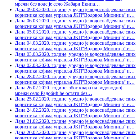
мрежи без воде је село Жабари.Екипа
…
Дана 09.03.2020. године, уредно је водоснабдевање свих
корисника којима управља ЈКП''Водовод Мионица'' и
…
Дана 06.03.2020. године, уредно је водоснабдевање свих
корисника којима управља ЈКП''Водовод Мионица'' и
…
Дана 05.03.2020. године, уредно је водоснабдевање свих
корисника којима управља ЈКП''Водовод Мионица'' и
…
Дана 04.03.2020. године, уредно је водоснабдевање свих
корисника којима управља ЈКП''Водовод Мионица'' и
…
Дана 03.03.2020. године, уредно је водоснабдевање свих
корисника којима управља ЈКП''Водовод Мионица'' и
…
Дана 02.03.2020. године, уредно је водоснабдевање свих
корисника којима управља ЈКП''Водовод Мионица'' и
…
Дана 28.02.2020. године, уредно је водоснабдевање свих
корисника којима управља ЈКП''Водовод Мионица'' и
…
Дана 26.02.2020. године, због квара на водоводној
мрежи село Радобић ће остати без
…
Дана 25.02.2020. године, уредно је водоснабдевање свих
корисника којима управља ЈКП''Водовод Мионица'' и
…
Дана 24.02.2020. године, уредно је водоснабдевање свих
корисника којима управља ЈКП''Водовод Мионица'' и
…
Дана 21.02.2020. године, уредно је водоснабдевање свих
корисника којима управља ЈКП''Водовод Мионица'' и
…
Дана 20.02.2020. године, уредно је водоснабдевање свих
корисника којима управља ЈКП''Водовод Мионица'' и
…