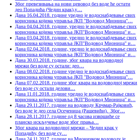
Због превезивања на нови цевовод без воде ће остати
део Попадића (Чедин крак),у
…
Дана 16.04.2018. године уредно је водоснабдевање свих
корисника којима управља ЈКП ''Водовод Мионица''
…
Дана 04.04.2018. године, уредно је водоснабдевање свих
корисника којима управља ЈКП''Водовод Мионица'' и
…
Дана 03.04.2018. године, уредно је водоснабдевање свих
корисника којима управља ЈКП''Водовод Мионица'' и
…
Дана 02.04.2018. године, уредно је водоснабдевање свих
корисника којима управља ЈКП''Водовод Мионица'' и
…
Дана 30.03.2018. године, због квара на водоводној
мрежи без воде су остали: део
…
Дана 08.02.2018. године уредно је водоснабдевање свих
корисника којима управља ЈКП ''Водовод Мионица''
…
Дана 07.02.2018. године због квара на водоводној мрежи
без воде су остали делови
…
Дана 11.01.2018. године уредно је водоснабдевање свих
корисника којима управља ЈКП''Водовод Мионица'' и
…
Дана 29.11.2017. године на водоводу Крчмар-Рајковић,
без воде је део села Осеченица (Рашевићи). Због
…
Дана 28.11.2017. године од 8 часова извршиће се
планско искључење воде због прања
…
Због квара на водоводној мрежи – Чедин крак у
Попадићу, без воде су
…
Дана 24.11.2017. године на Мионичком водоводу је