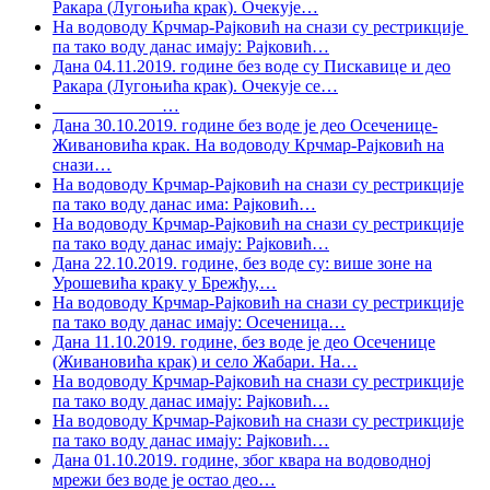
Ракара (Лугоњића крак). Очекује
…
На водоводу Крчмар-Рајковић на снази су рестрикције
па тако воду данас имају: Рајковић
…
Дана 04.11.2019. године без воде су Пискавице и део
Ракара (Лугоњића крак). Очекује се
…
…
Дана 30.10.2019. године без воде је део Осеченице-
Живановића крак. На водоводу Крчмар-Рајковић на
снази
…
На водоводу Крчмар-Рајковић на снази су рестрикције
па тако воду данас има: Рајковић
…
На водоводу Крчмар-Рајковић на снази су рестрикције
па тако воду данас имају: Рајковић
…
Дана 22.10.2019. године, без воде су: више зоне на
Урошевића краку у Брежђу,
…
На водоводу Крчмар-Рајковић на снази су рестрикције
па тако воду данас имају: Осеченица
…
Дана 11.10.2019. године, без воде је део Осеченице
(Живановића крак) и село Жабари. На
…
На водоводу Крчмар-Рајковић на снази су рестрикције
па тако воду данас имају: Рајковић
…
На водоводу Крчмар-Рајковић на снази су рестрикције
па тако воду данас имају: Рајковић
…
Дана 01.10.2019. године, због квара на водоводној
мрежи без воде је остао део
…