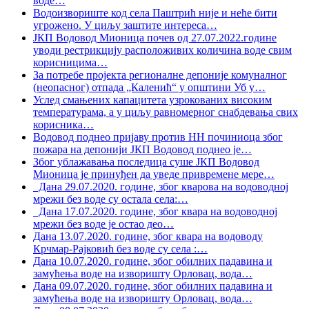
воде
…
Водоизвориште код села Паштрић није и неће бити
угрожено. У циљу заштите интереса
…
ЈКП Водовод Мионица почев од 27.07.2022.године
уводи рестрикцију расположивих количина воде свим
корисницима
…
За потребе пројекта регионалне депоније комуналног
(неопасног) отпада „Каленић“ у општини Уб у
…
Услед смањених капацитета узрокованих високим
температурама, а у циљу равномерног снабдевања свих
корисника
…
Водовод поднео пријаву против НН починиоца због
пожара на депонији ЈКП Водовод поднео је
…
Због ублажавања последица суше ЈКП Водовод
Мионица је принуђен да уведе привремене мере
…
Дана 29.07.2020. године, због кварова на водоводној
мрежи без воде су остала села:
…
Дана 17.07.2020. године, због квара на водоводној
мрежи без воде је остао део
…
Дана 13.07.2020. године, због квара на водоводу
Крчмар-Рајковић без воде су села :
…
Дана 10.07.2020. године, због обилних падавина и
замућења воде на изворишту Орловац, вода
…
Дана 09.07.2020. године, због обилних падавина и
замућења воде на изворишту Орловац, вода
…