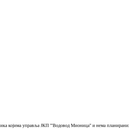
сника којима управља ЈКП '''Водовод Мионица'' и нема планиран