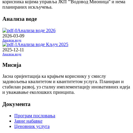
корисника којима управља ЈКП '''Водовод Мионица'' и нема
планираних искључења.
Анализа воде
Анализа воде 2026
2026-03-09
Анализа воде
Анализа воде Кључ 2025
2025-12-11
Анализа воде
Мисија
Јасна оријентација ка крајњем кориснику у смислу
задовољења квалитетом и квантитетом услуга. Планиран и
стабилан развој, уз сталну имплементацију иновативних идеја
и уважавање еколошких принципа.
Документа
Програм пословања
Јавне набавке
Ценовник услуга