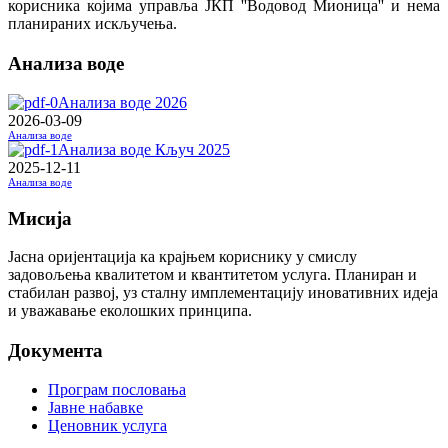
корисника којима управља ЈКП ''Водовод Мионица'' и нема
планираних искључења.
Анализа воде
Анализа воде 2026
2026-03-09
Анализа воде
Анализа воде Кључ 2025
2025-12-11
Анализа воде
Мисија
Јасна оријентација ка крајњем кориснику у смислу
задовољења квалитетом и квантитетом услуга. Планиран и
стабилан развој, уз сталну имплементацију иновативних идеја
и уважавање еколошких принципа.
Документа
Програм пословања
Јавне набавке
Ценовник услуга