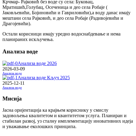
Крчмар- Рајковић без воде су села: Буковац,
Мратишић,Голубац, Осеченица и део села Робаје (
Јаковљевићи, Бојиновићи и Гавриловићи),а воду данас имају
мештани села Рајковић, и део села Робаје (Радивојевићи и
Драгојевићи).
Остали корисници имају уредно водоснабдевање и нема
планираних искључења.
Анализа воде
Анализа воде 2026
2026-03-09
Анализа воде
Анализа воде Кључ 2025
2025-12-11
Анализа воде
Мисија
Јасна оријентација ка крајњем кориснику у смислу
задовољења квалитетом и квантитетом услуга. Планиран и
стабилан развој, уз сталну имплементацију иновативних идеја
и уважавање еколошких принципа.