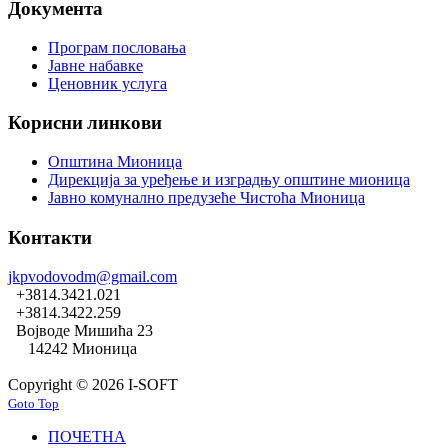
Документа
Програм пословања
Јавне набавке
Ценовник услуга
Корисни линкови
Општина Мионица
Дирекција за уређење и изградњу општине мионица
Јавно комунално предузеће Чистоћа Мионица
Контакти
jkpvodovodm@gmail.com
+3814.3421.021
+3814.3422.259
Војводе Мишића 23
14242 Мионица
Copyright © 2026 I-SOFT
Goto Top
ПОЧЕТНА