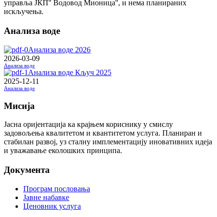
управља ЈКП'' Водовод Мионица'', и нема планираних
искључења.
Анализа воде
Анализа воде 2026
2026-03-09
Анализа воде
Анализа воде Кључ 2025
2025-12-11
Анализа воде
Мисија
Јасна оријентација ка крајњем кориснику у смислу
задовољења квалитетом и квантитетом услуга. Планиран и
стабилан развој, уз сталну имплементацију иновативних идеја
и уважавање еколошких принципа.
Документа
Програм пословања
Јавне набавке
Ценовник услуга