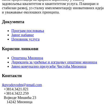
задовољења квалитетом и квантитетом услуга. Планиран и
стабилан развој, уз сталну имплементацију иновативних идеја
и уважавање еколошких принципа.
Документа
Програм пословања
Јавне набавке
Ценовник услуга
Корисни линкови
Општина Мионица
Дирекција за уређење и изградњу општине мионица
Јавно комунално предузеће Чистоћа Мионица
Контакти
jkpvodovodm@gmail.com
+3814.3421.021
+3814.3422.259
Војводе Мишића 23
14242 Мионица