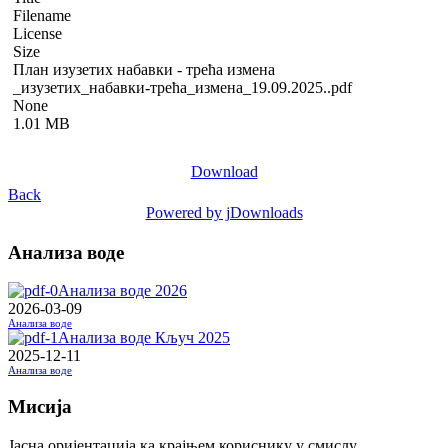
Filename
License
Size
План изузетих набавки - трећа измена
_изузетих_набавки-трећа_измена_19.09.2025..pdf
None
1.01 MB
Download
Back
Powered by jDownloads
Анализа воде
Анализа воде 2026
2026-03-09
Анализа воде
Анализа воде Кључ 2025
2025-12-11
Анализа воде
Мисија
Јасна оријентација ка крајњем кориснику у смислу