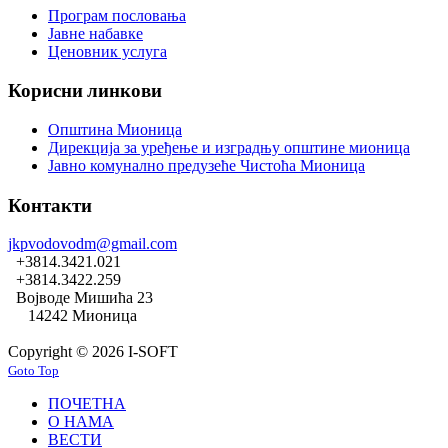
Програм пословања
Јавне набавке
Ценовник услуга
Корисни линкови
Општина Мионица
Дирекција за уређење и изградњу општине мионица
Јавно комунално предузеће Чистоћа Мионица
Контакти
jkpvodovodm@gmail.com
+3814.3421.021
+3814.3422.259
Војводе Мишића 23
14242 Мионица
Copyright © 2026 I-SOFT
Goto Top
ПОЧЕТНА
О НАМА
ВЕСТИ