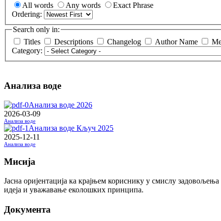
All words
Any words
Exact Phrase
Ordering:
Search only in:
Titles
Descriptions
Changelog
Author Name
Me
Category:
Анализа воде
Анализа воде 2026
2026-03-09
Анализа воде
Анализа воде Кључ 2025
2025-12-11
Анализа воде
Мисија
Јасна оријентација ка крајњем кориснику у смислу задовољења
идеја и уважавање еколошких принципа.
Документа