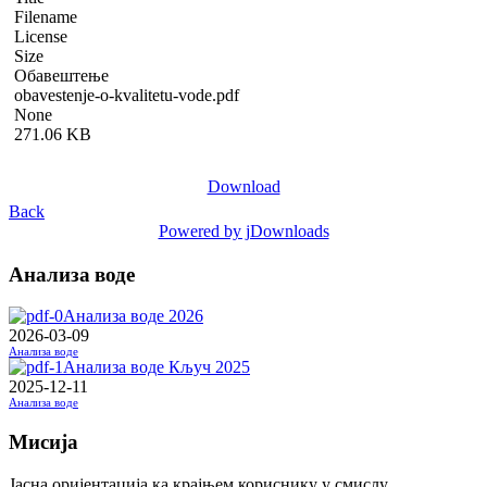
Filename
License
Size
Обавештење
obavestenje-o-kvalitetu-vode.pdf
None
271.06 KB
Download
Back
Powered by jDownloads
Анализа воде
Анализа воде 2026
2026-03-09
Анализа воде
Анализа воде Кључ 2025
2025-12-11
Анализа воде
Мисија
Јасна оријентација ка крајњем кориснику у смислу