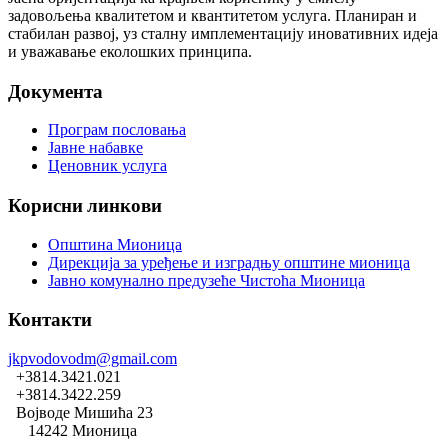
задовољења квалитетом и квантитетом услуга. Планиран и
стабилан развој, уз сталну имплементацију иновативних идеја
и уважавање еколошких принципа.
Документа
Програм пословања
Јавне набавке
Ценовник услуга
Корисни линкови
Општина Мионица
Дирекција за уређење и изградњу општине мионица
Јавно комунално предузеће Чистоћа Мионица
Контакти
jkpvodovodm@gmail.com
+3814.3421.021
+3814.3422.259
Војводе Мишића 23
14242 Мионица