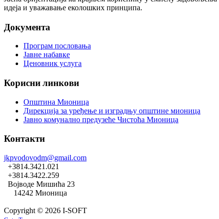
идеја и уважавање еколошких принципа.
Документа
Програм пословања
Јавне набавке
Ценовник услуга
Корисни линкови
Општина Мионица
Дирекција за уређење и изградњу општине мионица
Јавно комунално предузеће Чистоћа Мионица
Контакти
jkpvodovodm@gmail.com
+3814.3421.021
+3814.3422.259
Војводе Мишића 23
14242 Мионица
Copyright © 2026 I-SOFT