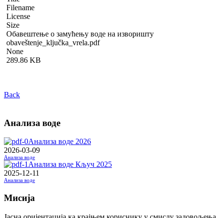
Filename
License
Size
Обавештење о замућењу воде на изворишту
obaveštenje_ključka_vrela.pdf
None
289.86 KB
Back
Анализа воде
Анализа воде 2026
2026-03-09
Анализа воде
Анализа воде Кључ 2025
2025-12-11
Анализа воде
Мисија
Јасна оријентација ка крајњем кориснику у смислу задовољења