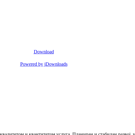
Download
Powered by jDownloads
 квалитетом и квантитетом услуга. Планиран и стабилан развој,