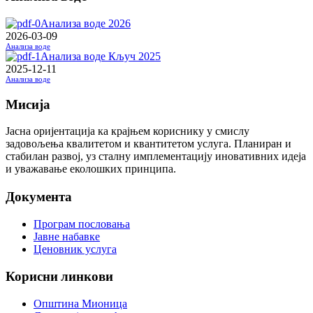
Анализа воде 2026
2026-03-09
Анализа воде
Анализа воде Кључ 2025
2025-12-11
Анализа воде
Мисија
Јасна оријентација ка крајњем кориснику у смислу
задовољења квалитетом и квантитетом услуга. Планиран и
стабилан развој, уз сталну имплементацију иновативних идеја
и уважавање еколошких принципа.
Документа
Програм пословања
Јавне набавке
Ценовник услуга
Корисни линкови
Општина Мионица