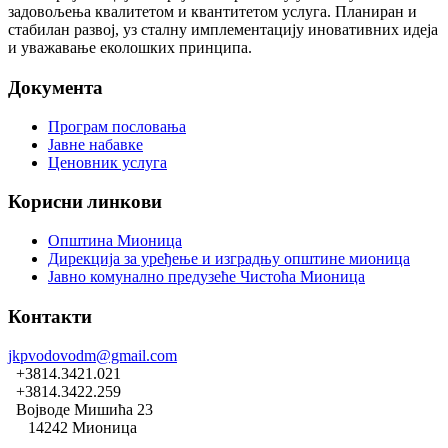
задовољења квалитетом и квантитетом услуга. Планиран и
стабилан развој, уз сталну имплементацију иновативних идеја
и уважавање еколошких принципа.
Документа
Програм пословања
Јавне набавке
Ценовник услуга
Корисни линкови
Општина Мионица
Дирекција за уређење и изградњу општине мионица
Јавно комунално предузеће Чистоћа Мионица
Контакти
jkpvodovodm@gmail.com
+3814.3421.021
+3814.3422.259
Војводе Мишића 23
14242 Мионица