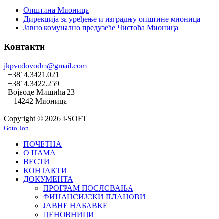
Општина Мионица
Дирекција за уређење и изградњу општине мионица
Јавно комунално предузеће Чистоћа Мионица
Контакти
jkpvodovodm@gmail.com
+3814.3421.021
+3814.3422.259
Војводе Мишића 23
14242 Мионица
Copyright © 2026 I-SOFT
Goto Top
ПОЧЕТНА
О НАМА
ВЕСТИ
КОНТАКТИ
ДОКУМЕНТА
ПРОГРАМ ПОСЛОВАЊА
ФИНАНСИЈСКИ ПЛАНОВИ
ЈАВНЕ НАБАВКЕ
ЦЕНОВНИЦИ